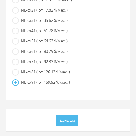
NL-cx21
( от 17.82 $/мес. )
NL-cx31
( от 35.62 $/мес. )
NL-cx41
( от 51.78 $/мес. )
NL-cx51
( от 64.63 $/мес. )
NL-cx61
( от 80.79 $/мес. )
NL-cx71
( от 92.33 $/мес. )
NL-cx81
( от 126.13 $/мес. )
NL-cx91
( от 159.92 $/мес. )