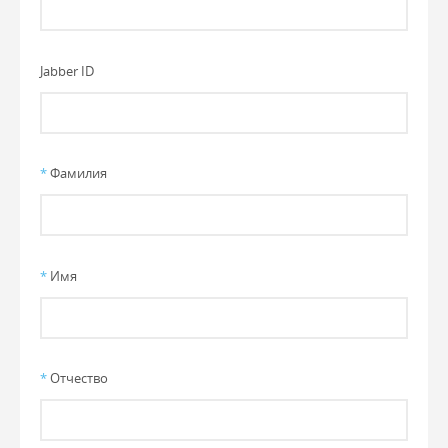
Jabber ID
*
Фамилия
*
Имя
*
Отчество