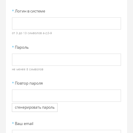
*
Логин в системе
от 3 до 13 символов a-z,0-9
*
Пароль
не менее 8 символов
*
Повтор пароля
сгенерировать пароль
*
Ваш email