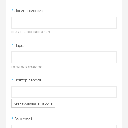
*
Логин в системе
от 3 до 13 символов a-z,0-9
*
Пароль
не менее 8 символов
*
Повтор пароля
сгенерировать пароль
*
Ваш email