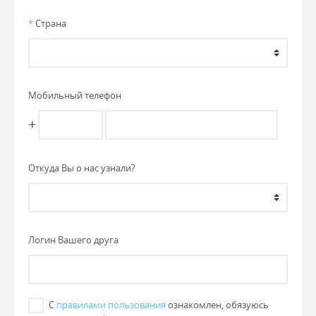
*
Страна
Мобильный телефон
+
Откуда Вы о нас узнали?
Логин Вашего друга
С
правилами пользования
ознакомлен, обязуюсь