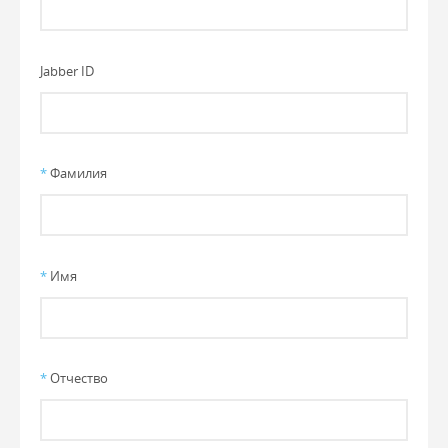
Jabber ID
*
Фамилия
*
Имя
*
Отчество