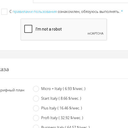
С
правилами пользования
ознакомлен, обязуюсь выполнять.
*
каза
Micro + Italy
( 6.93 $/мес. )
рифный план
Start Italy
( 8.66 $/мес. )
Plus Italy
( 16.46 $/мес. )
Profi Italy
( 32.92 $/мес. )
Business Italy
( 64.57 $/мес. )