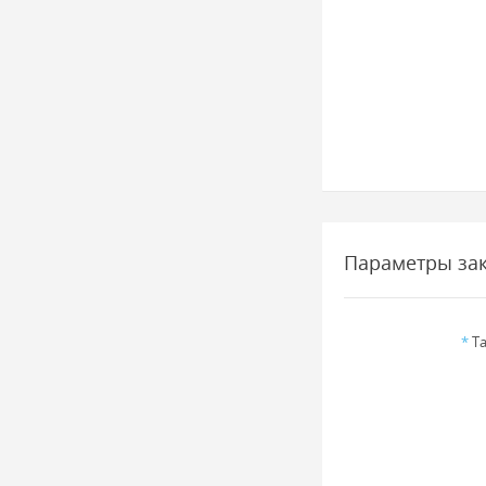
Параметры за
*
Та