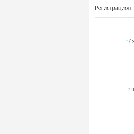
Регистрацион
*
Ло
*
П