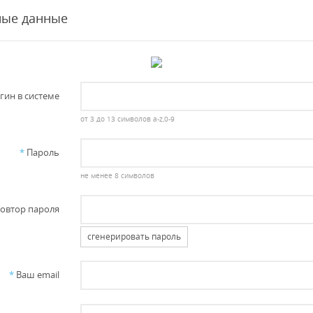
ные данные
гин в системе
от 3 до 13 символов a-z,0-9
*
Пароль
не менее 8 символов
овтор пароля
сгенерировать пароль
*
Ваш email