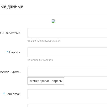
ные данные
гин в системе
от 3 до 13 символов a-z,0-9
*
Пароль
не менее 8 символов
овтор пароля
сгенерировать пароль
*
Ваш email