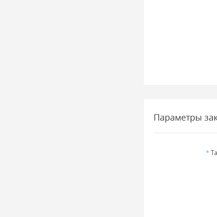
Параметры за
*
Та