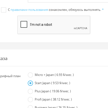
С
правилами пользования
ознакомлен, обязуюсь выполнять.
*
каза
Micro + Japan
( 6.93 $/мес. )
рифный план
Start Japan
( 9.53 $/мес. )
Plus Japan
( 19.06 $/мес. )
Profi Japan
( 38.12 $/мес. )
Business Japan
( 76.25 $/мес. )