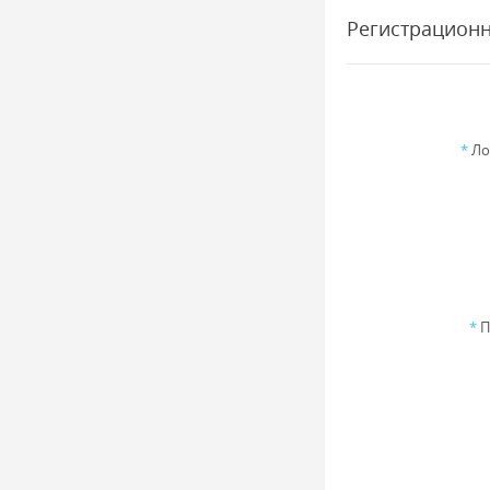
Регистрацион
*
Ло
*
П