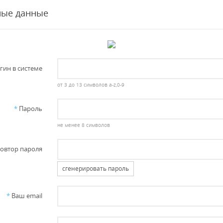
ные данные
гин в системе
от 3 до 13 символов a-z,0-9
*
Пароль
не менее 8 символов
овтор пароля
сгенерировать пароль
*
Ваш email