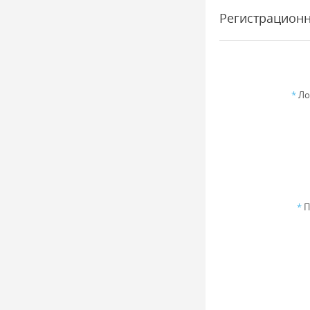
Регистрацион
*
Ло
*
П