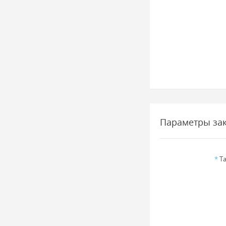
Параметры за
*
Та