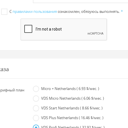
С
правилами пользования
ознакомлен, обязуюсь выполнять.
*
каза
Micro + Netherlands
( 6.93 $/мес. )
рифный план
VDS Micro Netherlands
( 6.06 $/мес. )
VDS Start Netherlands
( 8.66 $/мес. )
VDS Plus Netherlands
( 16.46 $/мес. )
VDS Profi Netherlands
( 32.92 $/мес. )