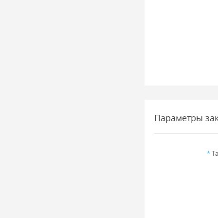
Параметры за
*
Та