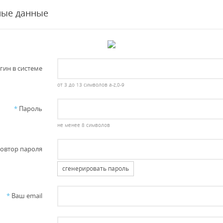
ные данные
гин в системе
от 3 до 13 символов a-z,0-9
*
Пароль
не менее 8 символов
овтор пароля
сгенерировать пароль
*
Ваш email