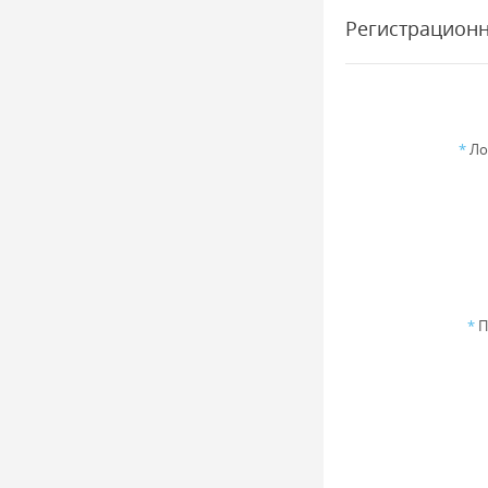
Регистрацион
*
Ло
*
П