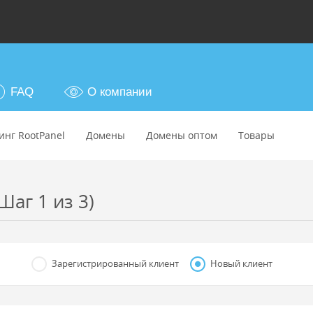
FAQ
О компании
инг RootPanel
Домены
Домены оптом
Товары
Шаг 1 из 3)
Зарегистрированный клиент
Новый клиент