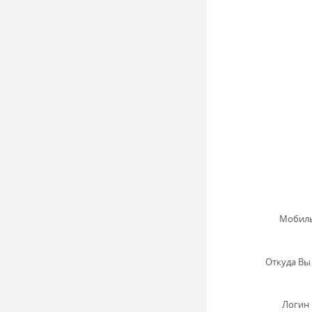
Мобиль
Откуда Вы 
Логин 