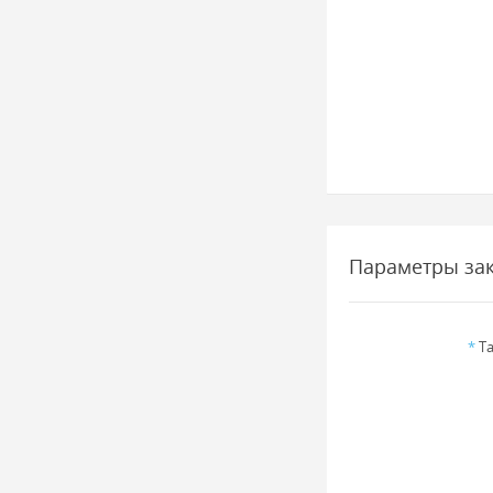
Параметры за
*
Та