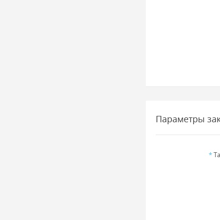
Параметры за
*
Та