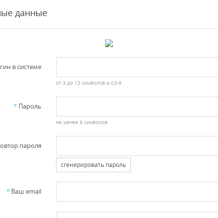
ные данные
гин в системе
от 3 до 13 символов a-z,0-9
*
Пароль
не менее 8 символов
овтор пароля
сгенерировать пароль
*
Ваш email