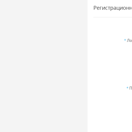
Регистрацион
*
Ло
*
П