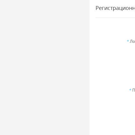
Регистрацион
*
Ло
*
П