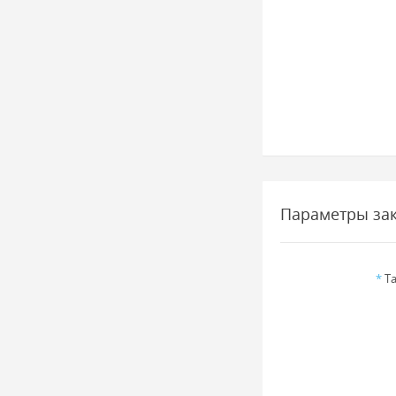
Параметры за
*
Та