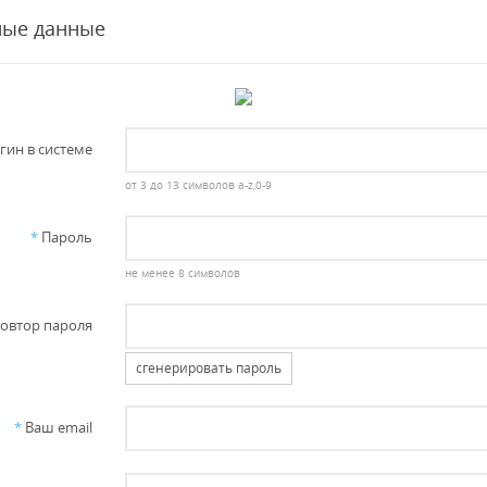
ные данные
гин в системе
от 3 до 13 символов a-z,0-9
*
Пароль
не менее 8 символов
овтор пароля
сгенерировать пароль
*
Ваш email