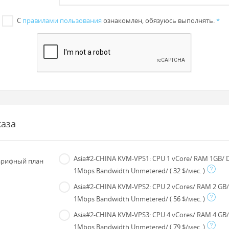
С
правилами пользования
ознакомлен, обязуюсь выполнять.
*
каза
Asia#2-CHINA KVM-VPS1: CPU 1 vCore/ RAM 1GB/ D
рифный план
1Mbps Bandwidth Unmetered/
( 32 $/мес. )
Asia#2-CHINA KVM-VPS2: CPU 2 vCores/ RAM 2 GB/
1Mbps Bandwidth Unmetered/
( 56 $/мес. )
Asia#2-CHINA KVM-VPS3: CPU 4 vCores/ RAM 4 GB/
1Mbps Bandwidth Unmetered/
( 79 $/мес. )