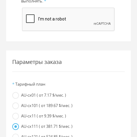
выполнять.
*
Параметры заказа
*
Тарифный план
AU-cx01
( от 7.17 $/мес. )
AU-cx101
( от 189.67 $/мес. )
AU-cx11
( от 9.39 $/мес. )
AU-cx111
( от 381.71 $/мес. )
AU-cx121
( от 524.85 $/мес. )