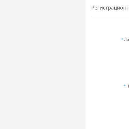
Регистрацион
*
Ло
*
П