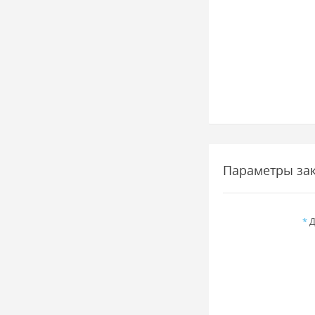
Параметры за
*
Д