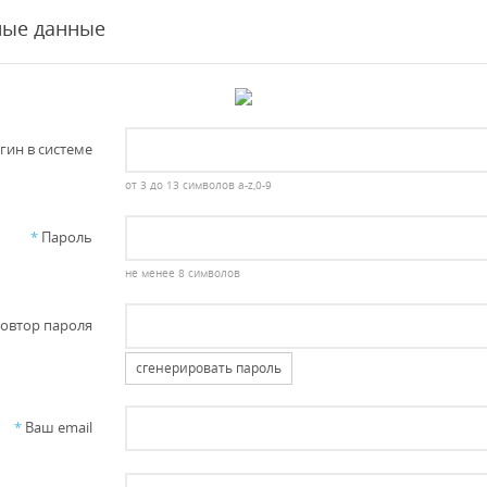
ные данные
гин в системе
от 3 до 13 символов a-z,0-9
*
Пароль
не менее 8 символов
овтор пароля
сгенерировать пароль
*
Ваш email